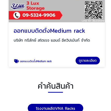
ออกแบบติดตั้งMedium rack
บริษัท ทรีลักซ์ สโตเรจ แอนด์ อีควิปเม้นท์ จำกัด
ดูรายละเอียด
ออกแบบติดตั้งMedium rack
คำค้นสินค้า
โรงงานผลิตVNA Racks