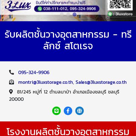
รับผลิตชั้นวางอุตสาหกรรม - ทรี
ลักซ์ สโตเรจ
095-324-9906
montri@3luxstorage.co.th
,
Sales@3luxstorage.co.th
81/245 หมู่ที่ 12 ตำบลนาป่า อำเภอเมืองชลบุรี ชลบุรี
20000
โรงงานผลิตชั้นวางอุตสาหกรรม