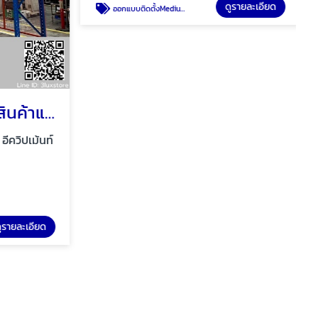
ดูรายละเอียด
ออกแบบติดตั้งMedium rack
โรงงานผลิตชั้นวางสินค้าแบบ Long span shelf
ีควิปเม้นท์
รายละเอียด