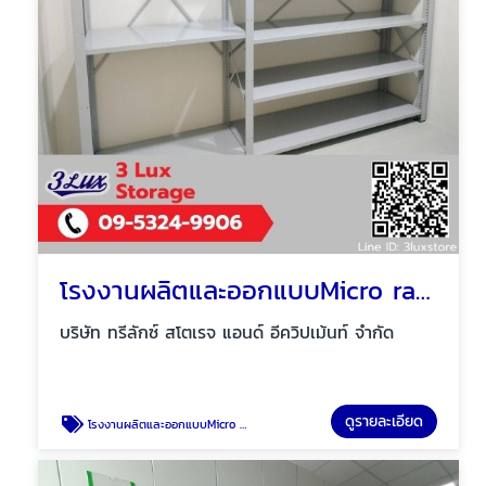
โรงงานผลิตและออกแบบMicro rack
บริษัท ทรีลักซ์ สโตเรจ แอนด์ อีควิปเม้นท์ จำกัด
ดูรายละเอียด
โรงงานผลิตและออกแบบMicro rack