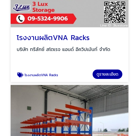
โรงงานผลิตVNA Racks
บริษัท ทรีลักซ์ สโตเรจ แอนด์ อีควิปเม้นท์ จำกัด
ดูรายละเอียด
โรงงานผลิตVNA Racks