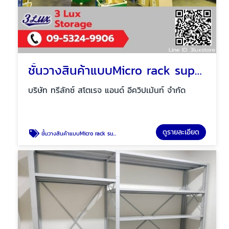
ชั้นวางสินค้าแบบMicro rack support Mezzanine floor
บริษัท ทรีลักซ์ สโตเรจ แอนด์ อีควิปเม้นท์ จำกัด
ดูรายละเอียด
ชั้นวางสินค้าแบบMicro rack support Mezzanine floor