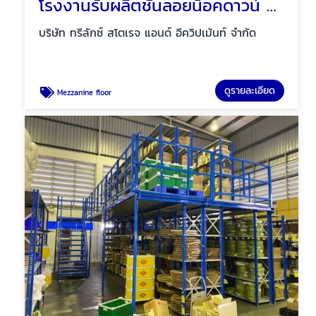
โรงงานรับผลิตชั้นลอยน็อคดาวน์ Mezzanine floor
บริษัท ทรีลักซ์ สโตเรจ แอนด์ อีควิปเม้นท์ จำกัด
ดูรายละเอียด
Mezzanine floor