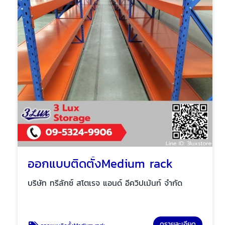
ออกแบบติดตั้งMedium rack
บริษัท ทรีลักซ์ สโตเรจ แอนด์ อีควิปเม้นท์ จำกัด
ดูรายละเอียด