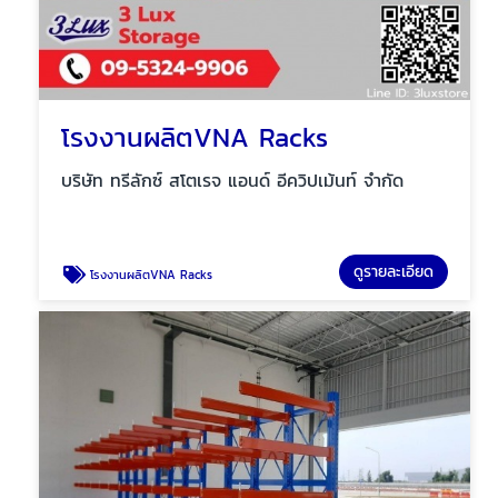
โรงงานผลิตVNA Racks
บริษัท ทรีลักซ์ สโตเรจ แอนด์ อีควิปเม้นท์ จำกัด
ดูรายละเอียด
โรงงานผลิตVNA Racks