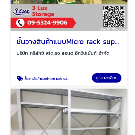
ชั้นวางสินค้าแบบMicro rack support Mezzanine floor
บริษัท ทรีลักซ์ สโตเรจ แอนด์ อีควิปเม้นท์ จำกัด
ดูรายละเอียด
ชั้นวางสินค้าแบบMicro rack support Mezzanine floor