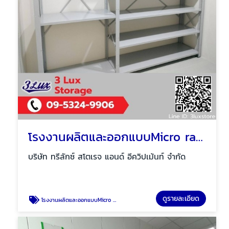
โรงงานผลิตและออกแบบMicro rack
บริษัท ทรีลักซ์ สโตเรจ แอนด์ อีควิปเม้นท์ จำกัด
ดูรายละเอียด
โรงงานผลิตและออกแบบMicro rack