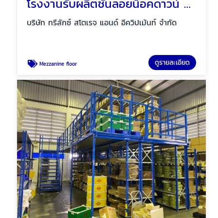
โรงงานรับผลิตชั้นลอยน็อคดาวน์ Mezzanine floor
บริษัท ทรีลักซ์ สโตเรจ แอนด์ อีควิปเม้นท์ จำกัด
ดูรายละเอียด
Mezzanine floor