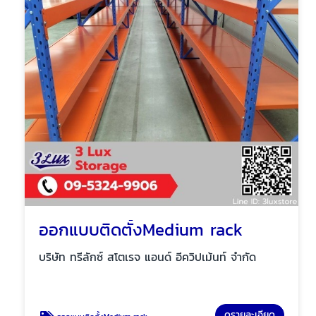
ออกแบบติดตั้งMedium rack
บริษัท ทรีลักซ์ สโตเรจ แอนด์ อีควิปเม้นท์ จำกัด
ดูรายละเอียด